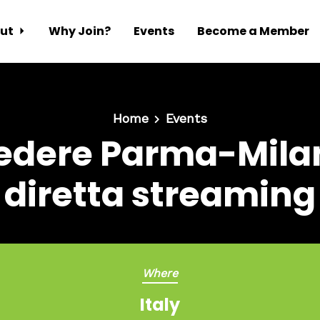
ut
Why Join?
Events
Become a Member
Home
Events
edere Parma-Milan 
diretta streaming
Where
Italy