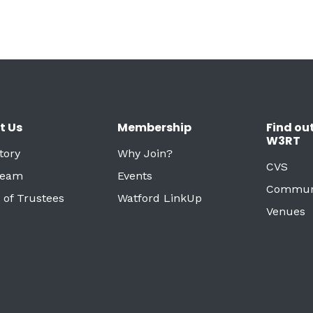
t Us
Membership
Find ou
W3RT
tory
Why Join?
CVS
Team
Events
Commun
 of Trustees
Watford LinkUp
Venues