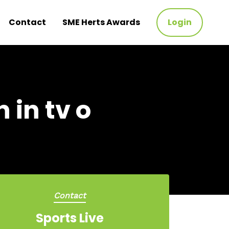
Contact
SME Herts Awards
Login
in tv o
Contact
Sports Live